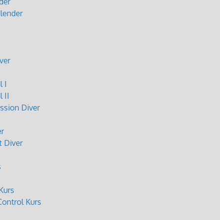
der
lender
ver
 I
 II
sion Diver
r
 Diver
s
Kurs
ontrol Kurs