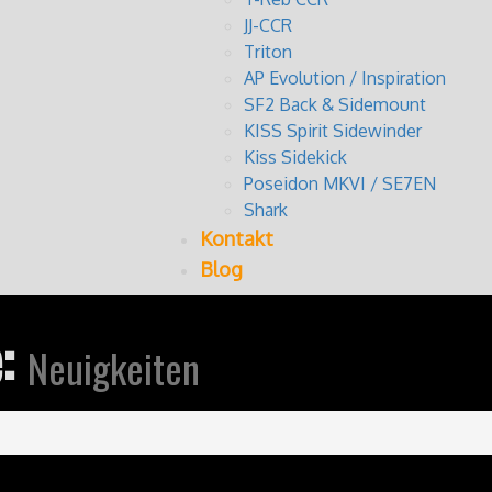
JJ-CCR
Triton
AP Evolution / Inspiration
SF2 Back & Sidemount
KISS Spirit Sidewinder
Kiss Sidekick
Poseidon MKVI / SE7EN
Shark
Kontakt
Blog
e:
Neuigkeiten